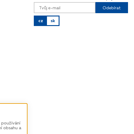
Odebírat
cz
sk
 používání
ní obsahu a