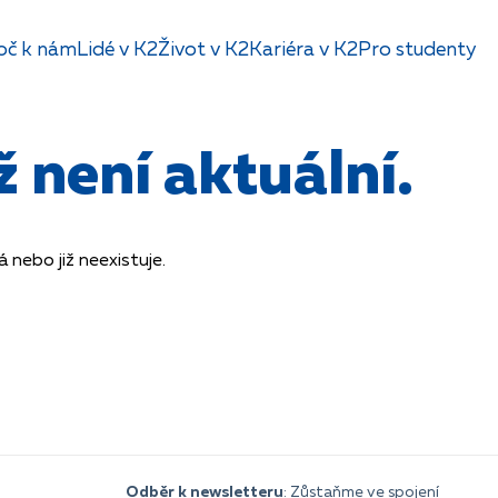
oč k nám
Lidé v K2
Život v K2
Kariéra v K2
Pro studenty
 není aktuální.
nebo již neexistuje.
Odběr k newsletteru
: Zůstaňme ve spojení