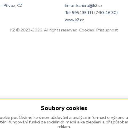
- Přívoz, CZ
Email:
kariera@k2.cz
Tel:
595 135 111
(7:30–16:30)
www.k2.cz
K2 © 2023-2026. All rights reserved.
Cookies
|
Přístupnost
Soubory cookies
ookie používáme ke shromažďování a analýze informací o výkonu a
štění fungování funkcí ze sociálních médií a ke zlepšení a přizpůsobe
reklam.