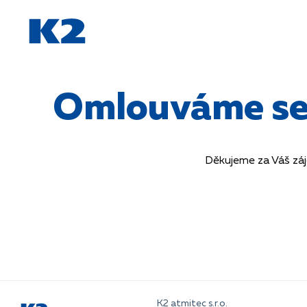
PŘESKOČIT NAVIGACI
Omlouváme se, 
Děkujeme za Váš záj
K2 atmitec s.r.o.