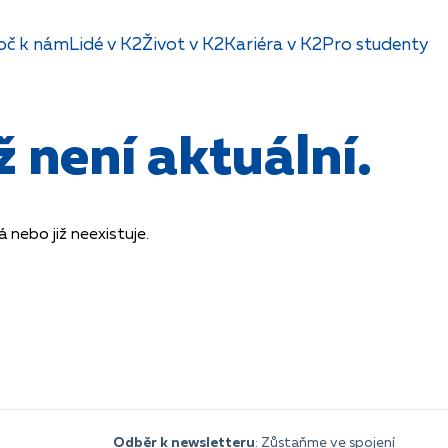
oč k nám
Lidé v K2
Život v K2
Kariéra v K2
Pro studenty
 není aktuální.
nebo již neexistuje.
Odběr k newsletteru
: Zůstaňme ve spojení