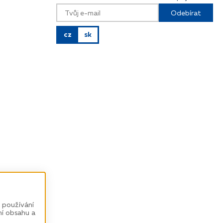
Odebírat
cz
sk
 používání
ní obsahu a