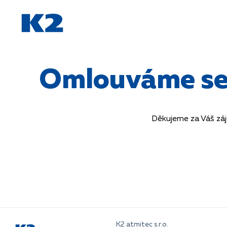
PŘESKOČIT NAVIGACI
Omlouváme se, 
Děkujeme za Váš záj
K2 atmitec s.r.o.