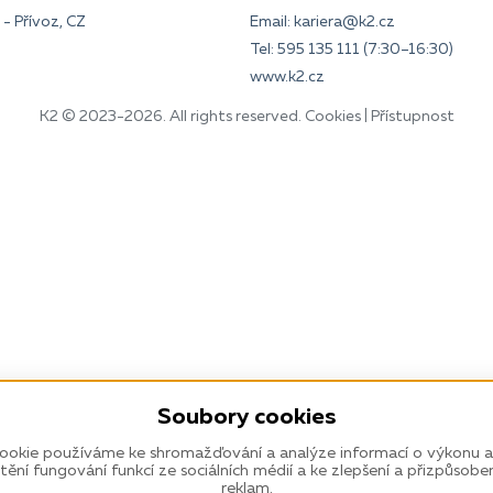
- Přívoz, CZ
Email:
kariera@k2.cz
Tel:
595 135 111
(7:30–16:30)
www.k2.cz
K2 © 2023-2026. All rights reserved.
Cookies
|
Přístupnost
Soubory cookies
ookie používáme ke shromažďování a analýze informací o výkonu a
štění fungování funkcí ze sociálních médií a ke zlepšení a přizpůsobe
reklam.