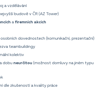
oj a vzdělávání
 nejvyšší budově v ČR (AZ Tower)
encích
a
firemních akcích
 osobních dovednostech (komunikační, prezentační)
 bezva teambuildingy
mální kolektiv
na dobu
neurčitou
(možnost domluvy na jiném typu
ok
 dle zkušeností a kvality práce