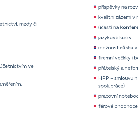
příspěvky na rozv
kvalitní zázemí v
tnictví, mzdy či
účasti na
konfer
jazykové kurzy
možnost
růstu
v
firemní večírky i
účetnictvím ve
přátelský a nefor
HPP – smlouvu 
aměřením.
spolupráce)
pracovní notebo
férové ohodnocení