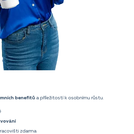
emních benefitů
a příležitostí k osobnímu růstu.
é
avování
pracovišti zdarma