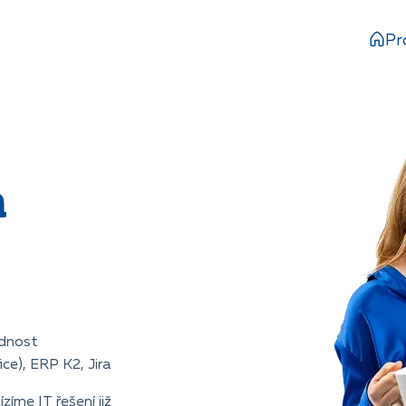
Pr
a
ědnost
ce), ERP K2, Jira
íme IT řešení již