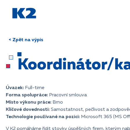
PŘESKOČIT NAVIGACI
< Zpět na výpis
Koordinátor/k
Úvazek:
Full-time
Forma spolupráce:
Pracovní smlouva
Místo výkonu práce:
Brno
Klíčové dovednosti:
Samostatnost, pečlivost a zodpov
Technologie používané na pozici:
Microsoft 365 (MS Offi
V K2 pomáháme řídit stovky úspěšných firem, kterým nabíz