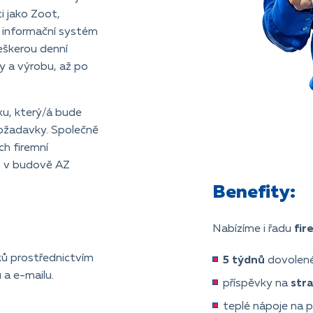
ti jako Zoot,
š informační systém
eškerou denní
 a výrobu, až po
u, který/á bude
požadavky. Společně
ch firemní
, v budově AZ
Benefity:
Nabízíme i řadu
fir
ů prostřednictvím
5 týdnů
dovolen
 a e-mailu.
příspěvky na
str
teplé nápoje na 