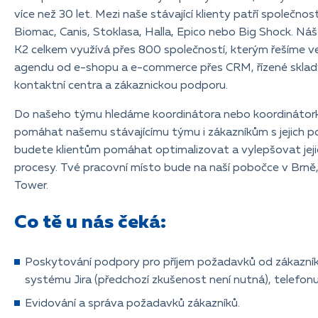
více než 30 let. Mezi naše stávající klienty patří společnos
Biomac, Canis, Stoklasa, Halla, Epico nebo Big Shock. Ná
K2 celkem využívá přes 800 společností, kterým řešíme v
agendu od e-shopu a e-commerce přes CRM, řízené sklady
kontaktní centra a zákaznickou podporu.
Do našeho týmu hledáme koordinátora nebo koordinátork
pomáhat našemu stávajícímu týmu i zákazníkům s jejich 
budete klientům pomáhat optimalizovat a vylepšovat jeji
procesy.
Tvé pracovní místo bude na naší pobočce v Brně
Tower.
Co tě u nás čeká:
Poskytování podpory pro příjem požadavků od zákazník
systému Jira (předchozí zkušenost není nutná), telefonu
Evidování a správa požadavků zákazníků.