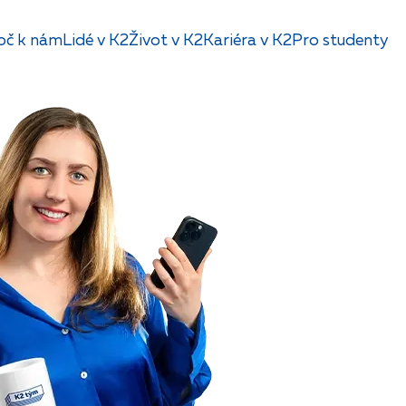
oč k nám
Lidé v K2
Život v K2
Kariéra v K2
Pro studenty