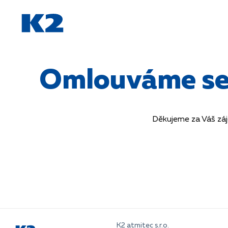
PŘESKOČIT NAVIGACI
Omlouváme se, 
Děkujeme za Váš záj
K2 atmitec s.r.o.