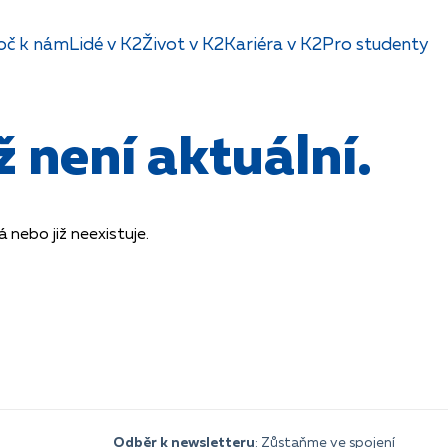
oč k nám
Lidé v K2
Život v K2
Kariéra v K2
Pro studenty
 není aktuální.
nebo již neexistuje.
Odběr k newsletteru
: Zůstaňme ve spojení