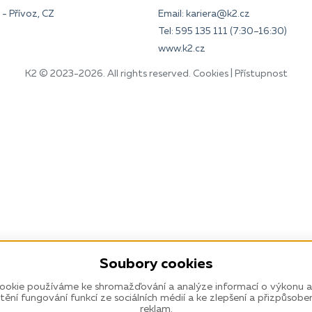
- Přívoz, CZ
Email:
kariera@k2.cz
Tel:
595 135 111
(7:30–16:30)
www.k2.cz
K2 © 2023-2026. All rights reserved.
Cookies
|
Přístupnost
Soubory cookies
ookie používáme ke shromažďování a analýze informací o výkonu a
štění fungování funkcí ze sociálních médií a ke zlepšení a přizpůsobe
reklam.