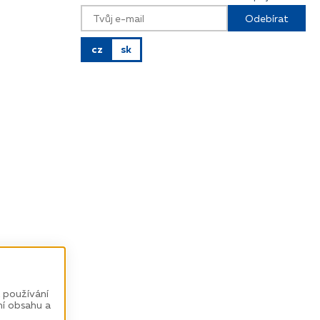
Odebírat
cz
sk
 používání
ní obsahu a