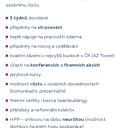
osobnímu růstu.
5 týdnů
dovolené
příspěvky na
stravování
teplé nápoje na pracovišti zdarma
příspěvky na rozvoj a vzdělávání
kvalitní zázemí v nejvyšší budově v ČR (AZ Tower)
účasti na
konferencích
a
firemních akcích
jazykové kurzy
možnost
růstu
v osobních dovednostech
(komunikační, prezentační)
firemní večírky i bezva teambuildingy
přátelský a neformální kolektiv
HPP – smlouvu na dobu
neurčitou
(možnost
domluvy na jiném typu spolupráce)