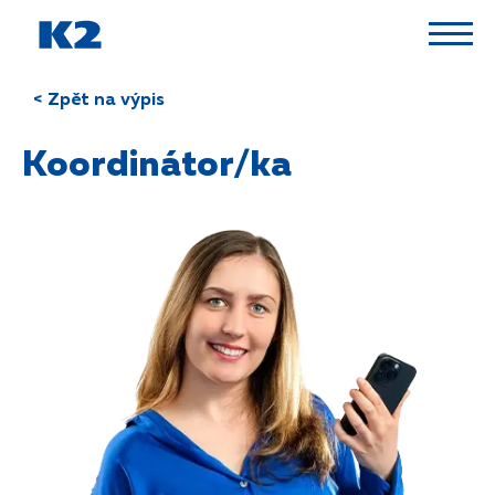
PŘESKOČIT NAVIGACI
< Zpět na výpis
Koordinátor/ka