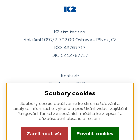
K2 atmitec s.r.o.
Koksární 1097/7, 702 00 Ostrava - Přívoz, CZ
IČO: 42767717
DIČ: CZ42767717
Kontakt:
Email:
kariera@k2.cz
Tel:
595 135 111
(7:30–16:30)
Soubory cookies
www.k2.cz
Soubory cookie používáme ke shromažďování a
analýze informací o výkonu a používání webu, zajištění
fungování funkcí ze sociálních médií a ke zlepšení a
přizpůsobení obsahu a reklam.
Odběr k newsletteru
: Zůstaňme ve spojení
Odebírat
Zamítnout vše
Povolit cookies