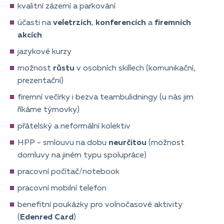
kvalitní zázemí a parkování
účasti na
veletrzích
,
konferencích
a
firemních
akcích
jazykové kurzy
možnost
růstu
v osobních skillech (komunikační,
prezentační)
firemní večírky i bezva teambulidningy (u nás jim
říkáme týmovky)
přátelský a neformální kolektiv
HPP - smlouvu na dobu
neurčitou
(možnost
domluvy na jiném typu spolupráce)
pracovní počítač/notebook
pracovní mobilní telefon
benefitní poukázky pro volnočasové aktivity
(
Edenred Card
)