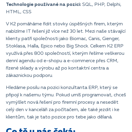
Technologie používané na pozici:
SQL, PHP, Delphi,
HTML, CSS
V K2 pomáháme řídit stovky úspěšných firem, kterým
nabízíme IT řešení již více než 30 let. Mezi naše stávající
klienty patří společnosti jako Biomac, Canis, Gienger,
Stoklasa, Halla, Epico nebo Big Shock. Celkem K2 ERP
využívá přes 800 společností, kterým řešíme veškerou
denní agendu od e-shopu a e-commerce přes CRM,
řízené sklady a výrobu až po kontaktní centra a
zákaznickou podporu.
Hledáme posilu na pozici konzultanta ERP, který se
připojí k našemu týmu. Pokud umíš programovat, chceš
vymýšlet nová řešení pro firemní procesy a nesedět
celý den v kanceláři za počítačem, ale také jezdit i ke
klientům, tak je tato pozice pro tebe jako dělaná.
Co tě u nás čeká: