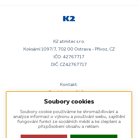
K2 atmitec s.r.o.
Koksární 1097/7, 702 00 Ostrava - Přívoz, CZ
IČO: 42767717
DIČ: CZ42767717
Kontakt:
Email:
kariera@k2.cz
Tel:
595 135 111
(7:30–16:30)
Soubory cookies
www.k2.cz
Soubory cookie používáme ke shromažďování a
analýze informací o výkonu a používání webu, zajištění
fungování funkcí ze sociálních médií a ke zlepšení a
přizpůsobení obsahu a reklam.
Odběr k newsletteru
: Zůstaňme ve spojení
Odebírat