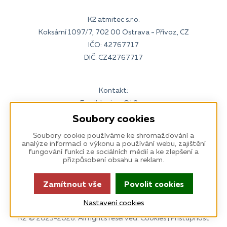
K2 atmitec s.r.o.
Koksární 1097/7, 702 00 Ostrava - Přívoz, CZ
IČO: 42767717
DIČ: CZ42767717
Kontakt:
Email:
kariera@k2.cz
Tel:
595 135 111
(7:30–16:30)
Soubory cookies
www.k2.cz
Soubory cookie používáme ke shromažďování a
analýze informací o výkonu a používání webu, zajištění
fungování funkcí ze sociálních médií a ke zlepšení a
přizpůsobení obsahu a reklam.
Odběr k newsletteru
: Zůstaňme ve spojení
Odebírat
Zamítnout vše
Povolit cookies
cz
sk
Nastavení cookies
K2 © 2023-2026. All rights reserved.
Cookies
|
Přístupnost